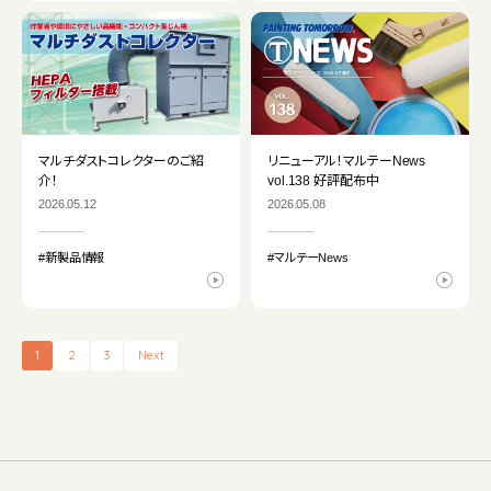
マルチダストコレクターのご紹
リニューアル！マルテーNews
介！
vol.138 好評配布中
2026.05.12
2026.05.08
#新製品情報
#マルテーNews
1
2
3
Next