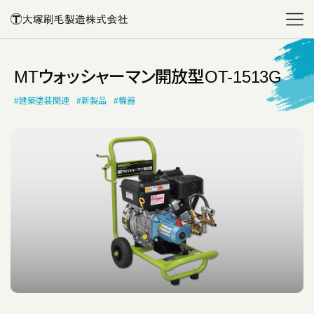
MTウォッシャーマン開放型OT-1513G
#建築塗装関連
#新製品
#機器