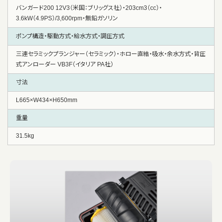
バンガード200 12V3（米国：ブリッグス社）・203cm3（cc）・
3.6kW（4.9PS）/3,600rpm・無鉛ガソリン
ポンプ構造・駆動方式・給水方式・調圧方式
三連セラミックプランジャー（セラミック）・ホロー直結・吸水・余水方式・背圧
式アンローダー VB3F（イタリア PA社）
寸法
L665×W434×H650mm
重量
31.5kg