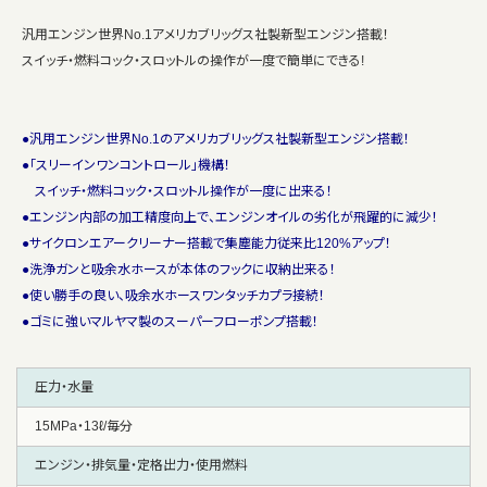
汎用エンジン世界No.1アメリカブリッグス社製新型エンジン搭載！
スイッチ・燃料コック・スロットルの操作が一度で簡単にできる!
●汎用エンジン世界No.1のアメリカブリッグス社製新型エンジン搭載！
●「スリーインワンコントロール」機構！
スイッチ・燃料コック・スロットル操作が一度に出来る！
●エンジン内部の加工精度向上で、エンジンオイルの劣化が飛躍的に減少！
●サイクロンエアークリーナー搭載で集塵能力従来比120%アップ！
●洗浄ガンと吸余水ホースが本体のフックに収納出来る！
●使い勝手の良い、吸余水ホースワンタッチカプラ接続！
●ゴミに強いマルヤマ製のスーパーフローポンプ搭載！
圧力・水量
15MPa・13ℓ/毎分
エンジン・排気量・定格出力・使用燃料