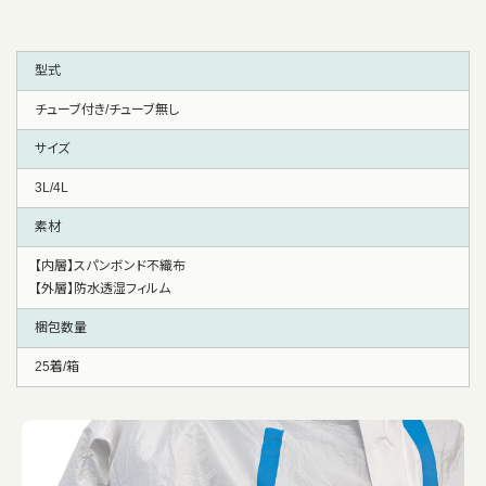
型式
チューブ付き/チューブ無し
サイズ
3L/4L
素材
【内層】スパンボンド不織布
【外層】防水透湿フィルム
梱包数量
25着/箱