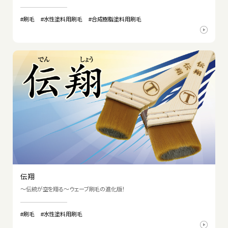
#刷毛
#水性塗料用刷毛
#合成樹脂塗料用刷毛
伝翔
～伝統が空を翔る～ウェーブ刷毛の進化版！
#刷毛
#水性塗料用刷毛