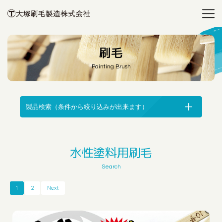
刷毛
Painting Brush
製品検索（条件から絞り込みが出来ます）
水性塗料用刷毛
Search
1
2
Next