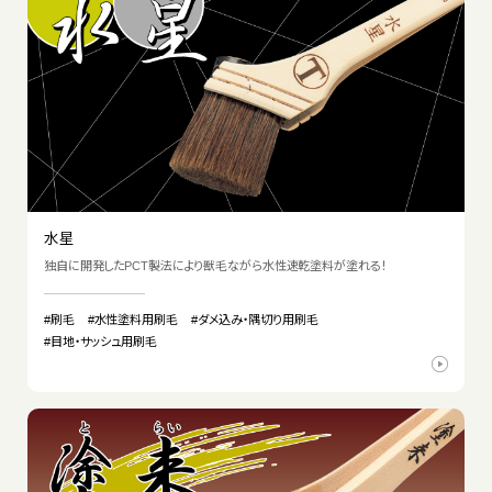
水星
独自に開発したPCT製法により獣毛ながら水性速乾塗料が塗れる！
#刷毛
#水性塗料用刷毛
#ダメ込み・隅切り用刷毛
#目地・サッシュ用刷毛