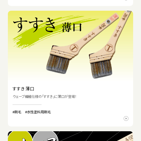
すすき 薄口
ウェーブ繊維仕様の「すすき」に薄口が登場！
#刷毛
#水性塗料用刷毛