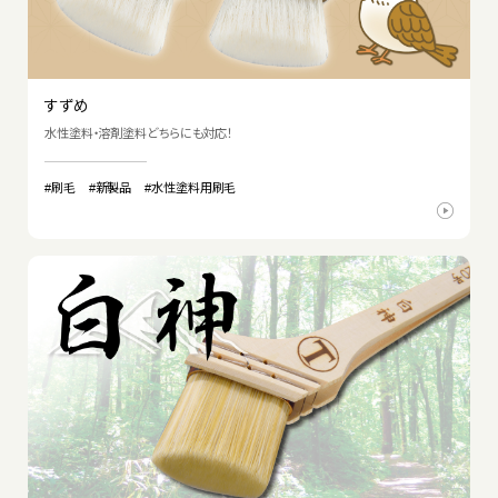
すずめ
水性塗料・溶剤塗料どちらにも対応！
#刷毛
#新製品
#水性塗料用刷毛