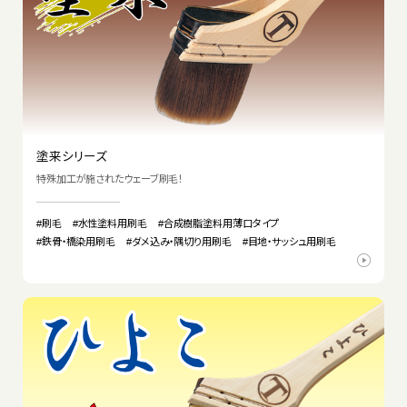
塗来シリーズ
特殊加工が施されたウェーブ刷毛！
#刷毛
#水性塗料用刷毛
#合成樹脂塗料用薄口タイプ
#鉄骨・橋染用刷毛
#ダメ込み・隅切り用刷毛
#目地・サッシュ用刷毛