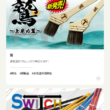
鷲
速乾塗料でもしっかり伸ばせます！
#刷毛
#新製品
#水性塗料用刷毛