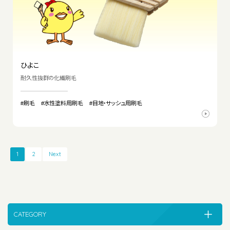
ひよこ
耐久性抜群の化繊刷毛
#刷毛
#水性塗料用刷毛
#目地・サッシュ用刷毛
1
2
Next
CATEGORY