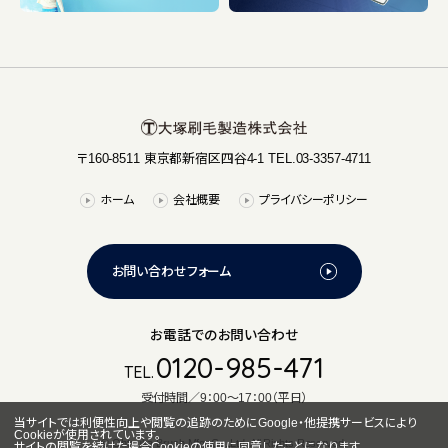
〒160-8511 東京都新宿区四谷4-1 TEL.03-3357-4711
ホーム
会社概要
プライバシーポリシー
お問い合わせフォーム
お電話でのお問い合わせ
0120-985-471
TEL.
受付時間／9：00～17：00（平日）
当サイトでは利便性向上や閲覧の追跡のためにGoogle・他提携サービスにより
Cookieが使用されています。
© Ohtsuka Brush Mfg. Co.,Ltd. All Rights Reserved.
サイトの閲覧を続けた場合Cookieの使用に同意したことになります。