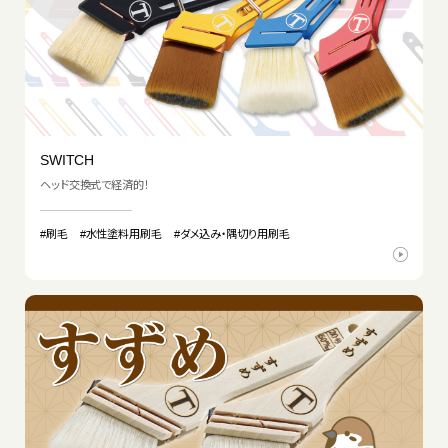
SWITCH
ヘッド交換式で経済的！
#刷毛
#水性塗料用刷毛
#ダメ込み・隅切り用刷毛