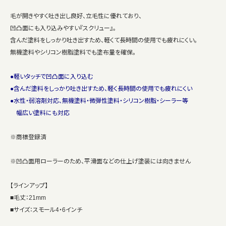
毛が開きやすく吐き出し良好、立毛性に優れており、
凹凸面にも入り込みやすい『スクリュー』。
含んだ塗料をしっかり吐き出すため、軽くて長時間の使用でも疲れにくい。
無機塗料やシリコン樹脂塗料でも塗布量を確保。
●軽いタッチで凹凸面に入り込む
●含んだ塗料をしっかり吐き出すため、軽く長時間の使用でも疲れにくい
●水性・弱溶剤対応、無機塗料・微弾性塗料・シリコン樹脂・シーラー等
幅広い塗料にも対応
※商標登録済
※凹凸面用ローラーのため、平滑面などの仕上げ塗装には向きません
【ラインアップ】
■毛丈：21mm
■サイズ：スモール4・6インチ